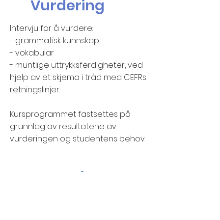
Vurdering
Intervju for å vurdere:
- grammatisk kunnskap
- vokabular
- muntlige uttrykksferdigheter, ved
hjelp av et skjema i tråd med CEFRs
retningslinjer.
Kursprogrammet fastsettes på
grunnlag av resultatene av
vurderingen og studentens behov
.
Pris