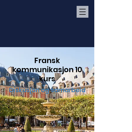
Fransk
kommunikasjon 10
kurs
Diskusjon og samarbeid
I kurset «Diskusjon og samarbeid»
utvikler du på metodisk vis
språkferdighetene du trenger
for å kunne samhandle godt og
effektivt i en rekke ulike