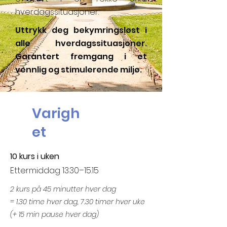
hverdagssituasjoner.
Uttrykk deg bekymringsløst i
alle hverdagssituasjoner.
Garantert fremgang i et
vennlig og stimulerende miljø.
Varigh
et
10 kurs i uken
Ettermiddag 13.30–15.15
2 kurs på 45 minutter hver dag
= 1.30 time hver dag, 7.30 timer hver uke
(+ 15 min pause hver dag)