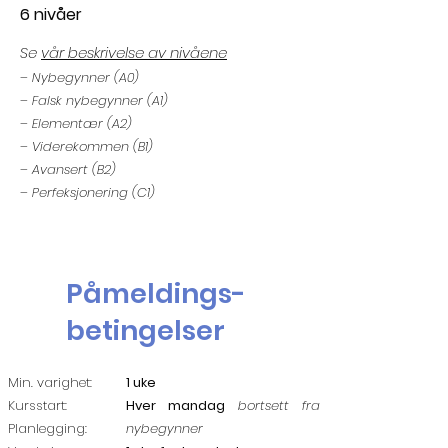
6 nivåer
Se
vår beskrivelse av nivåene
– Nybegynner (A0)
– Falsk nybegynner (A1)
– Elementær (A2)
– Viderekommen (B1)
– Avansert (B2)
– Perfeksjonering (C1)
Påmeldings-
betingelser
Min. varighet:
1 uke
Kursstart:
Hver mandag
bortsett fra
Planlegging:
nybegynner