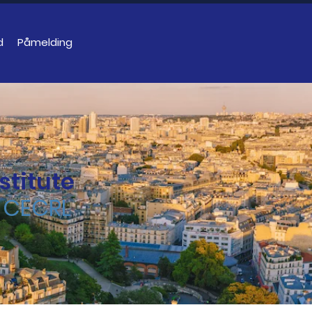
d
Påmelding
stitute
x CECRL