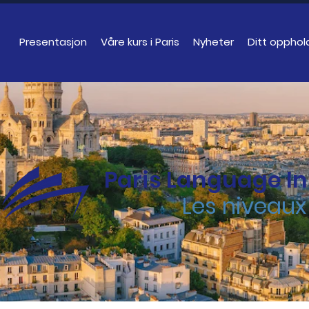
Presentasjon
Våre kurs i Paris
Nyheter
Ditt opphol
Paris Language In
Les niveau