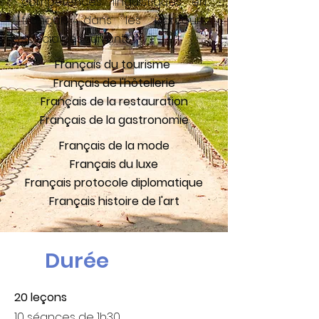
compétences linguistiques en
français, dans les parcours
spécialisés suivants
:
Français du tourisme
Français de l'hôtellerie
Français de la restauration
Français de la gastronomie
Français de la mode
Français du luxe
Français protocole diplomatique
Français histoire de l'art
Durée
20 leçons
10 séances de 1h30