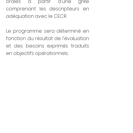
orales à partir d'une grille
comprenant les descripteurs en
adéquation avec le CECR.
Le programme sera déterminé en
fonction du résultat de l'évaluation
et des besoins exprimés traduits
en objectifs opérationnels.
Prix
Pack 20 leçons de
groupe
:
500€ TTC