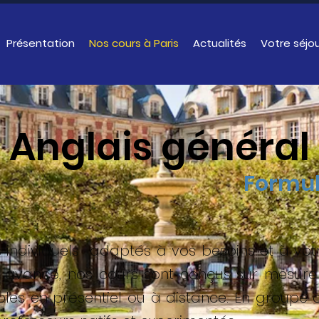
Présentation
Nos cours à Paris
Actualités
Votre séjo
Anglais général
Formul
rs individuels adaptés à vos besoins et à vo
avancé, nos cours sont conçus sur mesure 
ibles en présentiel ou à distance. En groupe