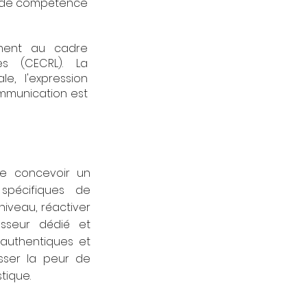
s de compétence
ément au cadre
s (CECRL). La
e, l'expression
ommunication est
 de concevoir un
spécifiques de
iveau, réactiver
sseur dédié et
authentiques et
asser la peur de
tique.