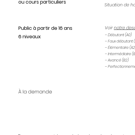
ou cours particuliers
Situation de h
Public
à partir de 16 ans
Voir
notre desc
– Débutant (A0)
6 niveaux
– Faux débutant (
– Élémentaire (A2
– Intermédiaire (B
– Avancé (B2)
– Perfectionneme
À la demande
n