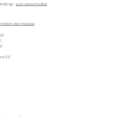
andicap :
suivi personnalisé
ription des niveaux
A1)
)
1)
nt (C1)