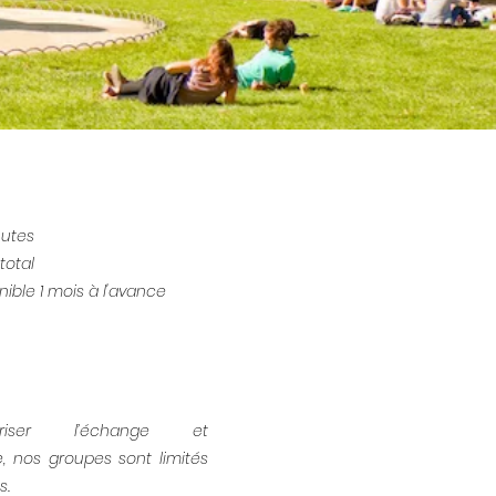
nutes
total
nible 1 mois à l'avance
riser l’échange et
e, nos groupes sont limités
s.