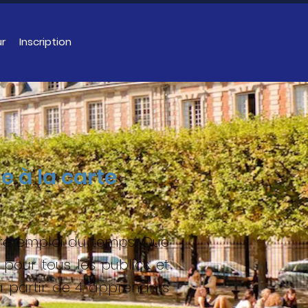
ur
Inscription
e à la carte
tre emploi du temps. Que
pour tous les publics et
 à partir de 4 apprenants