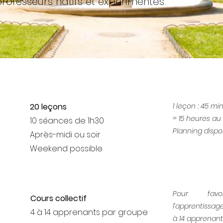
rofesseurs natifs et experimentés.
20 leçons
1 leçon : 45 mi
= 15 heures au 
10 séances de 1h30
Planning dispo
Après-midi ou soir
Weekend possible
Pour favo
Cours collectif
l’apprentissag
4 à 14 apprenants par groupe
à 14 apprenant