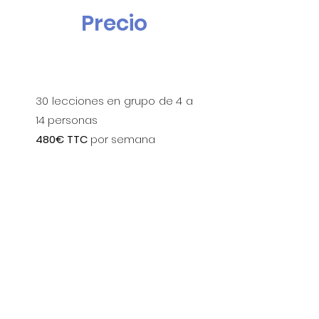
Precio
30 lecciones en grupo de 4 a
14 personas
480€ TTC
por semana
Gastos de inscripción y
material incluidos
Alojamiento y transporte no
incluidos (
ver opciones
)