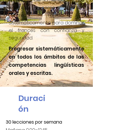
aspectos de la lengua, tanto
hablados como escritos.
Progresa rápida y
sistemáticamente para dominar
el francés con confianza y
seguridad.
Progresar sistemáticamente
en todos los ámbitos de las
competencias lingüísticas
orales y escritas.
Duraci
ón
30 lecciones por semana